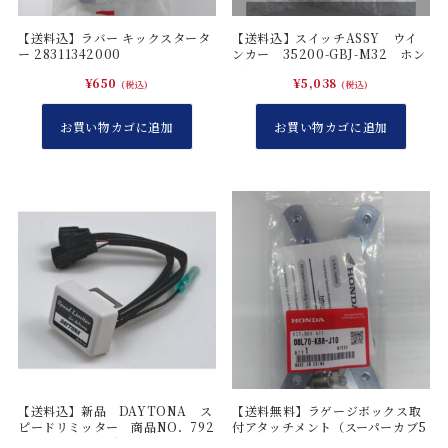
h
ヘ
【送料込】ラバー キックスタータ
【送料込】スイッチASSY ウイ
ッ
ー 28311342000
ンカー 35200-GBJ-M32 ホン
ダ純正部品
ド
¥
650
¥
5,038
(税込)
(税込)
セ
ッ
お買い物カゴに追加
お買い物カゴに追加
ト
個
【送料込】新品 DAYTONA ス
【送料無料】ラゲージボックス取
ピードリミッター 商品NO．792
付アタッチメント（スーパーカブ5
66 デイトナ 速度リミッター
0）08L70-K88-J10