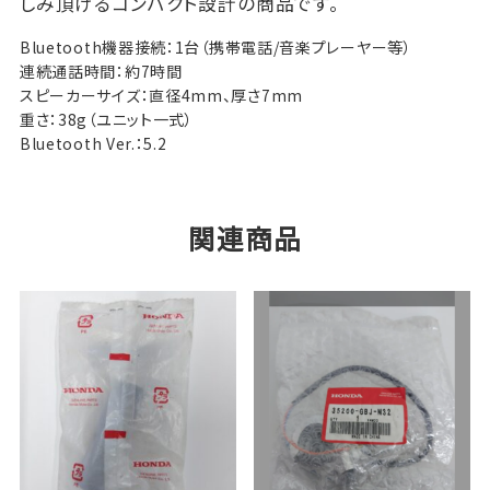
しみ頂けるコンパクト設計の商品です。
K
Bluetooth機器接続：1台（携帯電話/音楽プレーヤー等）
U
連続通話時間：約7時間
I)：
スピーカーサイズ：直径4mm、厚さ7mm
オ
重さ：38g（ユニット一式）
ー
Bluetooth Ver.：5.2
ト
バ
イ
関連商品
用
B
l
u
e
t
o
o
t