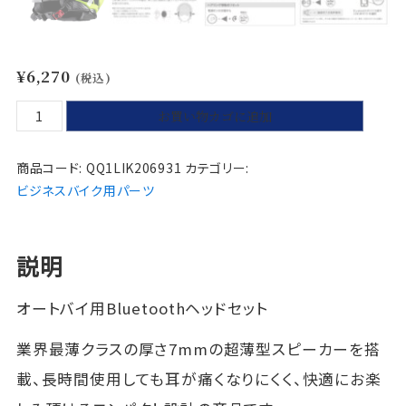
¥
6,270
(税込)
【送
お買い物カゴに追加
料
込
商品コード:
QQ1LIK206931
カテゴリー:
み】
ビジネスバイク用パーツ
ミ
ッ
ド
説明
ラ
ン
オートバイ用Bluetoothヘッドセット
ド
ロ
業界最薄クラスの厚さ7mmの超薄型スピーカーを搭
キ
載、長時間使用しても耳が痛くなりにくく、快適にお楽
(L
O