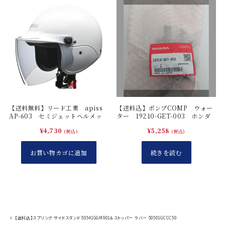
【送料無料】リード工業 apiss
【送料込】ポンプCOMP ウォー
AP-603 セミジェットヘルメッ
ター 19210-GET-003 ホンダ
ト ホワイト
純正部品
¥
4,730
¥
5,258
(税込)
(税込)
お買い物カゴに追加
続きを読む
【送料込】スプリング サイドスタンド 50541GGM901＆ストッパー ラバー 50501GCCC50