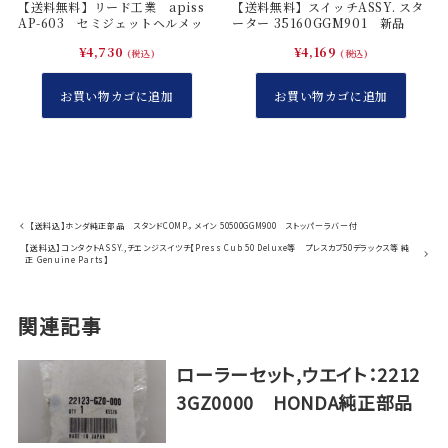
【送料無料】リード工業 apiss
【送料無料】スイッチASSY. スタ
AP-603 セミジェットヘルメッ
ーター 35160GGM901 新品
ト ホワイト
¥
4,730
¥
4,169
(税込)
(税込)
お買い物カゴに追加
お買い物カゴに追加
【送料込】ホンダ純正部品 スタンドCOMP.，メイン 50500GGM900 ストッパーラバー付
【送料込】コンタクトASSY.,チエンジスイツチ【Press Cub 50 Deluxe等 プレスカブ50デラックス等 純
正 Genuine Parts】
関連記事
ローラーセット,ウエイト：2212
3GZ0000 HONDA純正部品