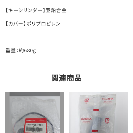
リ
【キーシリンダー】亜鉛合金
ー
ド
【カバー】ポリプロピレン
工
業
個
重量：約680g
関連商品