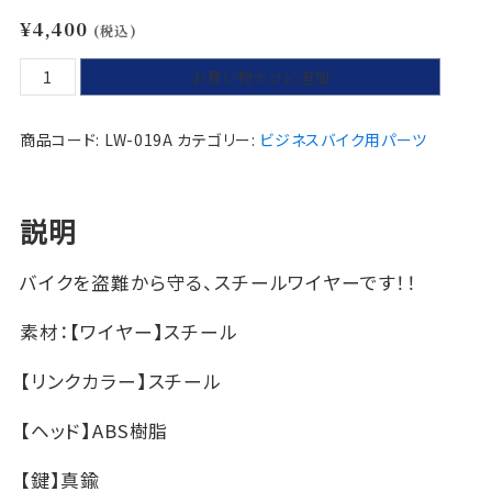
¥
4,400
(税込)
【送
お買い物カゴに追加
料
込】
商品コード:
LW-019A
カテゴリー:
ビジネスバイク用パーツ
L
W
-
説明
0
1
バイクを盗難から守る、スチールワイヤーです！！
9
A
素材：【ワイヤー】スチール
リ
ン
【リンクカラー】スチール
ク
ロ
【ヘッド】ABS樹脂
ッ
【鍵】真鍮
ク: