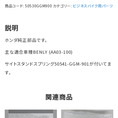
込】
商品コード:
50530GGM900
カテゴリー:
ビジネスバイク用パーツ
ホ
ン
ダ
説明
純
正
ホンダ純正部品です。
部
品
主な適合車種
BENLY (AA03-100)
ブ
ラ
サイトスタンドスプリング50541-GGM-901が付いてま
ケ
す。
ッ
ト
C
O
関連商品
M
P.
サ