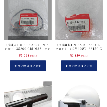
イ
ド
ス
5
0
5
3
5
【送料込】スイッチASSY ウイ
【送料無料】ウインカーASSY L
ンカー 35200-GBJ-M32 ホン
フロント （12V 10W） 33450-G
G
ダ純正部品
BJ-003 新品
¥
5,038
¥
1,859
G
(税込)
(税込)
M
お買い物カゴに追加
お買い物カゴに追加
9
0
0
ス
プ
リ