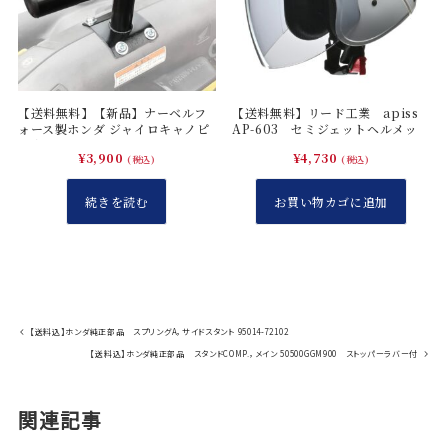
ン
グ
付
き
個
【送料無料】【新品】ナーベルフ
【送料無料】リード工業 apiss
ォース製ホンダ ジャイロキャノピ
AP-603 セミジェットヘルメッ
ー専用マルチバー
ト ホワイト
¥
3,900
¥
4,730
(税込)
(税込)
続きを読む
お買い物カゴに追加
【送料込】ホンダ純正部品 スプリングA，サイドスタント 95014-72102
【送料込】ホンダ純正部品 スタンドCOMP.，メイン 50500GGM900 ストッパーラバー付
関連記事