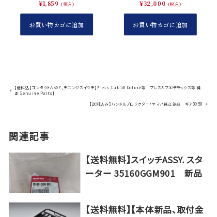
個
¥
1,859
¥
32,000
(税込)
(税込)
お買い物カゴに追加
お買い物カゴに追加
【送料込】コンタクトASSY.,チエンジスイツチ【Press Cub 50 Deluxe等 プレスカブ50デラックス等 純
正 Genuine Parts】
【送料込み】ハンドルプロテクター：ヤマハ純正部品 ギアBX50
関連記事
【送料無料】スイッチASSY. スタ
ーター 35160GGM901 新品
【送料無料】【本体新品、取付金