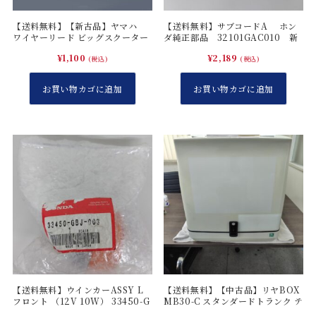
ト
ッ
【送料無料】【新古品】ヤマハ
【送料無料】サブコードA ホン
パ
ワイヤーリード ビッグスクーター
ダ純正部品 32101GAC010 新
3
品
ー
¥
1,100
¥
2,189
(税込)
(税込)
ラ
お買い物カゴに追加
お買い物カゴに追加
バ
ー
5
0
5
0
1
G
C
C
C
5
【送料無料】ウインカーASSY L
【送料無料】【中古品】リヤBOX
フロント （12V 10W） 33450-G
MB30-C スタンダードトランク テ
0
BJ-003 新品
ィーズ