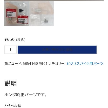
¥
650
(税込)
【送
お買い物カゴに追加
料
込】
商品コード:
50541GGM901
カテゴリー:
ビジネスバイク用パーツ
ス
プ
リ
説明
ン
グ
ホンダ純正パーツです。
サ
イ
ﾒｰｶｰ品番