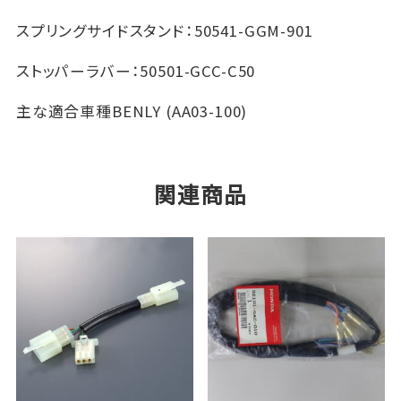
ド
ス
スプリングサイドスタンド：50541-GGM-901
タ
ン
ストッパーラバー：50501-GCC-C50
ド
主な適合車種
BENLY (AA03-100)
5
0
5
4
関連商品
1
G
G
M
9
0
1
＆
ス