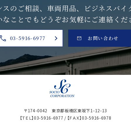
ンスのご相談、
車両用品、ビジネスバイ
いなことでも
どうぞお気軽にご連絡くだ
03-5916-6977
お問い合わせ
〒174-0042 東京都板橋区東坂下1-12-13
【ＴＥＬ】
03-5916-6977
/ 【ＦＡＸ】
03-5916-6978